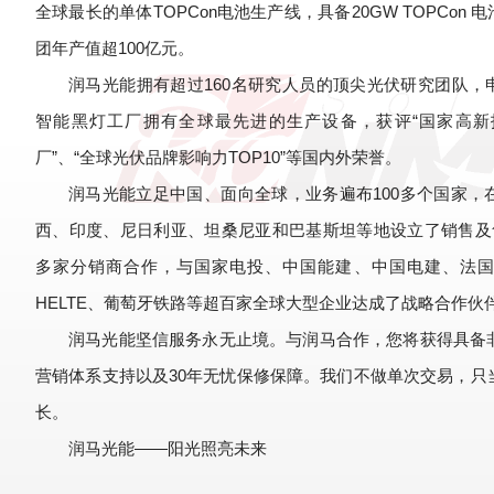
全球最长的单体TOPCon电池生产线，具备20GW TOPCon 电
团年产值超100亿元。
润马光能拥有超过160名研究人员的顶尖光伏研究团队，申
智能黑灯工厂拥有全球最先进的生产设备，获评“国家高新技
厂”、“全球光伏品牌影响力TOP10”等国内外荣誉。
润马光能立足中国、面向全球，业务遍布100多个国家，
西、印度、尼日利亚、坦桑尼亚和巴基斯坦等地设立了销售及售
多家分销商合作，与国家电投、中国能建、中国电建、法国
HELTE、葡萄牙铁路等超百家全球大型企业达成了战略合作伙
润马光能坚信服务永无止境。与润马合作，您将获得具备
营销体系支持以及30年无忧保修保障。我们不做单次交易，只
长。
润马光能——阳光照亮未来