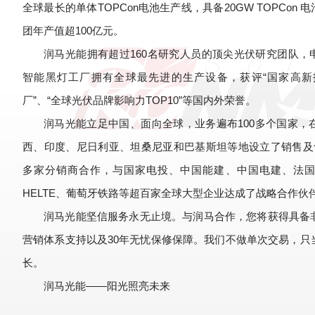
全球最长的单体TOPCon电池生产线，具备20GW TOPCon 电
团年产值超100亿元。
润马光能拥有超过160名研究人员的顶尖光伏研究团队，申
智能黑灯工厂拥有全球最先进的生产设备，获评“国家高新技
厂”、“全球光伏品牌影响力TOP10”等国内外荣誉。
润马光能立足中国、面向全球，业务遍布100多个国家，
西、印度、尼日利亚、坦桑尼亚和巴基斯坦等地设立了销售及售
多家分销商合作，与国家电投、中国能建、中国电建、法国
HELTE、葡萄牙铁路等超百家全球大型企业达成了战略合作伙
润马光能坚信服务永无止境。与润马合作，您将获得具备
营销体系支持以及30年无忧保修保障。我们不做单次交易，只
长。
润马光能——阳光照亮未来